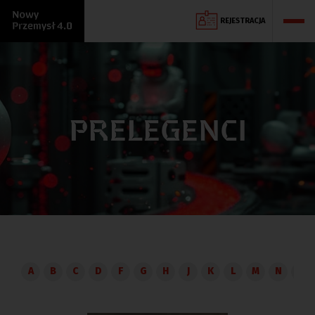
REJESTRACJA
PRELEGENCI
A
B
C
D
F
G
H
J
K
L
M
N
O