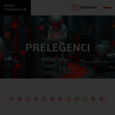
REJESTRACJA
PRELEGENCI
A
B
C
D
F
G
H
J
K
L
M
N
O