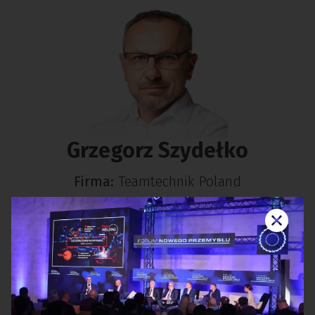
Grzegorz Szydełko
Firma:
Teamtechnik Poland
Stanowisko:
prezes zarządu
Prezes, współzałożyciel teamtechnik Polska,
w branży działa ponad 20 lat. Aktywnie