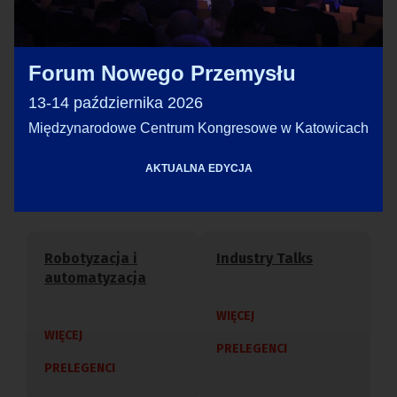
bierze udział w różnych projektach
automatyzacji przemysłu na całym świecie,
Forum Nowego Przemysłu
wspiera firmy w zwiększaniu wydajności
13-14 października 2026
poprzez wdrożenia robotyzacji procesów
Międzynarodowe Centrum Kongresowe w Katowicach
produkcyjnych.
AKTUALNA EDYCJA
Weźmie udział w sesjach
Robotyzacja i
Industry Talks
automatyzacja
WIĘCEJ
WIĘCEJ
PRELEGENCI
PRELEGENCI