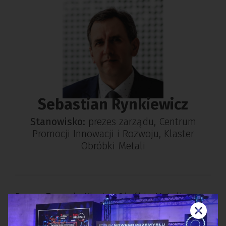
Sebastian Rynkiewicz
Stanowisko:
prezes zarządu, Centrum
Promocji Innowacji i Rozwoju, Klaster
Obróbki Metali
Prezes Zarządu Klastra Obróbki Metali,
nagrodzonego w 2015 roku statusem
Krajowego Klastra Kluczowego. Absolwent