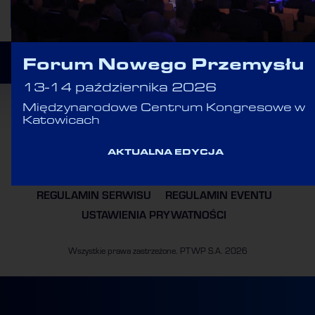
WRÓĆ DO LISTY
Forum Nowego Przemysłu
13-14 października 2026
Międzynarodowe Centrum Kongresowe w
Katowicach
AKTUALNA EDYCJA
POLITYKA COOKIES
POLITYKA PRYWATNOŚCI
REGULAMIN SERWISU
REGULAMIN EVENTU
USTAWIENIA PRYWATNOŚCI
Wszystkie prawa zastrzeżone. PTWP S.A. 2026