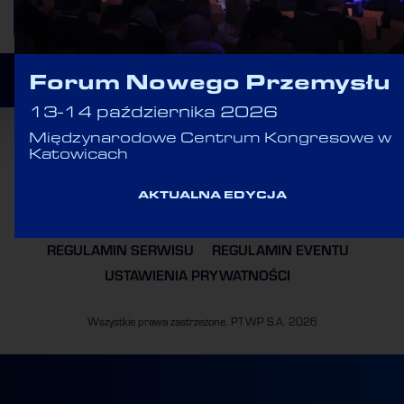
WRÓĆ DO LISTY
Forum Nowego Przemysłu
13-14 października 2026
Międzynarodowe Centrum Kongresowe w
Katowicach
AKTUALNA EDYCJA
POLITYKA COOKIES
POLITYKA PRYWATNOŚCI
REGULAMIN SERWISU
REGULAMIN EVENTU
USTAWIENIA PRYWATNOŚCI
Wszystkie prawa zastrzeżone. PTWP S.A. 2026